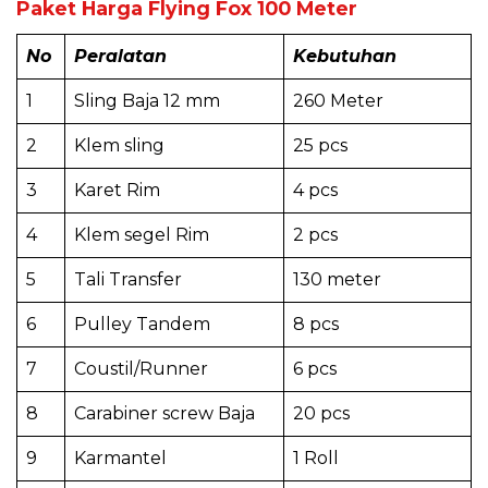
Paket Harga Flying Fox 100 Meter
No
Peralatan
Kebutuhan
1
Sling Baja 12 mm
260 Meter
2
Klem sling
25 pcs
3
Karet Rim
4 pcs
4
Klem segel Rim
2 pcs
5
Tali Transfer
130 meter
6
Pulley Tandem
8 pcs
7
Coustil/Runner
6 pcs
8
Carabiner screw Baja
20 pcs
9
Karmantel
1 Roll