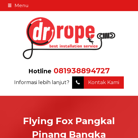
Menu
081938894727
Hotline
Informasi lebih lanjut?
Kontak Kami
Flying Fox Pangkal
Pinang Bangka