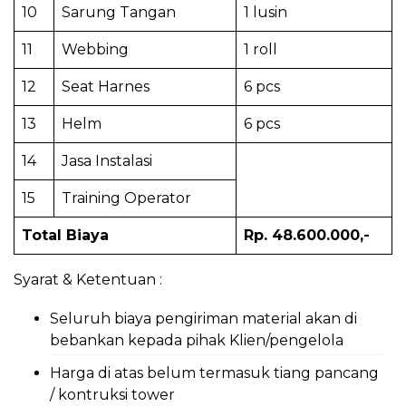
10
Sarung Tangan
1 lusin
11
Webbing
1 roll
12
Seat Harnes
6 pcs
13
Helm
6 pcs
14
Jasa Instalasi
15
Training Operator
Total Biaya
Rp. 48.600.000,-
Syarat & Ketentuan :
Seluruh biaya pengiriman material akan di
bebankan kepada pihak Klien/pengelola
Harga di atas belum termasuk tiang pancang
/ kontruksi tower