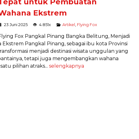
Tepat untuk Pembuatan
Wahana Ekstrem
23 Juni 2025
4.851x
Artikel
,
Flying Fox
Flying Fox Pangkal Pinang Bangka Belitung, Menjadi
kstrem Pangkal Pinang, sebagai ibu kota Provinsi
ansformasi menjadi destinasi wisata unggulan yang
pantainya, tetapi juga mengembangkan wahana
tu pilihan atraks...
selengkapnya
PAKET LENGKAP HIGH ROPE
Program
Harga Hubungi Kami