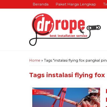
Beranda
Paket Harga Lengkap
Ti
Home
»
Tags "instalasi flying fox pangkal pi
Tags
instalasi flying fo