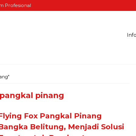
m Profesional
Inf
nang"
x pangkal pinang
Flying Fox Pangkal Pinang
Bangka Belitung, Menjadi Solusi