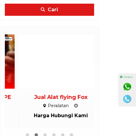
Cari
⚫ Online
Jual Alat flying Fox
INSTALA
EK
Peralatan
Inst
Harga Hubungi Kami
Harga H