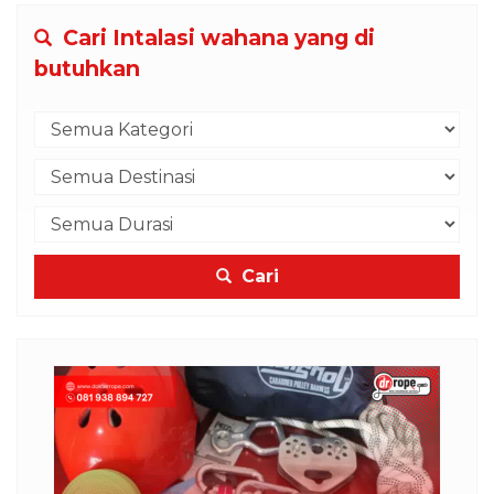
Cari Intalasi wahana yang di
butuhkan
Cari