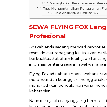
Meningkatkan Kesadaran akan Penti
Tips Mengoptimalkan Pengalaman Fly
Chat WhatsApp: 081 938 894 727
SEWA FLYING FOX Leng
Profesional
Apakah anda sedang mencari vendor sew
resmi dokter rope yang kali ini akan ber
berkualitas. Sebelum lebih jauh tentan
informasi tentang sejarah awal wahana in
Flying Fox adalah salah satu wahana rek
meluncur dari ketinggian menggunakan ta
menghadirkan pengalaman yang mendeb
keberanian.
Namun, sejarah panjang yang bermula d
lingkungan yang sulit. Selain itu sebag