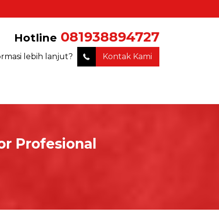
081938894727
Hotline
ormasi lebih lanjut?
Kontak Kami
 Profesional