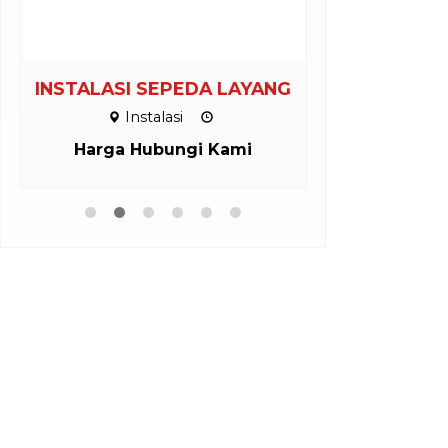
INSTALASI SEPEDA LAYANG
PEMBUAT
OUT
Instalasi
Inst
Harga Hubungi Kami
Harga H