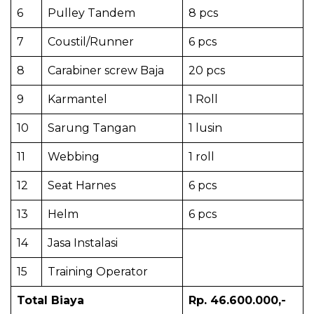
6
Pulley Tandem
8 pcs
7
Coustil/Runner
6 pcs
8
Carabiner screw Baja
20 pcs
9
Karmantel
1 Roll
10
Sarung Tangan
1 lusin
11
Webbing
1 roll
12
Seat Harnes
6 pcs
13
Helm
6 pcs
14
Jasa Instalasi
15
Training Operator
Total Biaya
Rp. 46.600.000,-