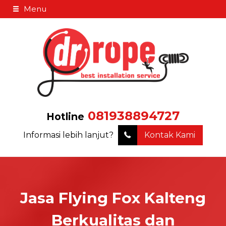
Menu
081938894727
Hotline
Informasi lebih lanjut?
Kontak Kami
Jasa Flying Fox Kalteng
Berkualitas dan