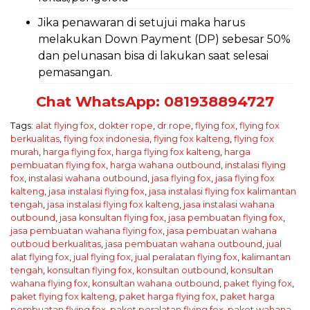
Jika penawaran di setujui maka harus
melakukan Down Payment (DP) sebesar 50%
dan pelunasan bisa di lakukan saat selesai
pemasangan.
Chat WhatsApp: 081938894727
Tags:
alat flying fox
,
dokter rope
,
dr.rope
,
flying fox
,
flying fox
berkualitas
,
flying fox indonesia
,
flying fox kalteng
,
flying fox
murah
,
harga flying fox
,
harga flying fox kalteng
,
harga
pembuatan flying fox
,
harga wahana outbound
,
instalasi flying
fox
,
instalasi wahana outbound
,
jasa flying fox
,
jasa flying fox
kalteng
,
jasa instalasi flying fox
,
jasa instalasi flying fox kalimantan
tengah
,
jasa instalasi flying fox kalteng
,
jasa instalasi wahana
outbound
,
jasa konsultan flying fox
,
jasa pembuatan flying fox
,
jasa pembuatan wahana flying fox
,
jasa pembuatan wahana
outboud berkualitas
,
jasa pembuatan wahana outbound
,
jual
alat flying fox
,
jual flying fox
,
jual peralatan flying fox
,
kalimantan
tengah
,
konsultan flying fox
,
konsultan outbound
,
konsultan
wahana flying fox
,
konsultan wahana outbound
,
paket flying fox
,
paket flying fox kalteng
,
paket harga flying fox
,
paket harga
pembuatan flying fox
,
paket peralatan flying fox
,
paket wahana