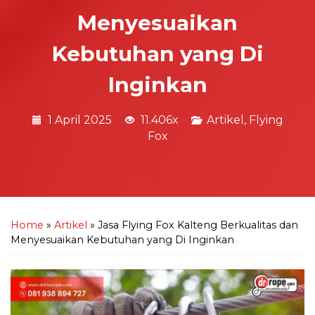
Menyesuaikan
Kebutuhan yang Di
Inginkan
1 April 2025
11.406x
Artikel
,
Flying
Fox
Home
»
Artikel
»
Jasa Flying Fox Kalteng Berkualitas dan
Menyesuaikan Kebutuhan yang Di Inginkan