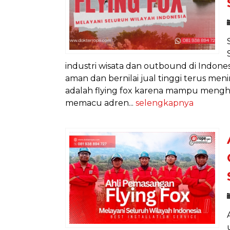
industri wisata dan outbound di Indon
aman dan bernilai jual tinggi terus men
adalah flying fox karena mampu mengha
memacu adren...
selengkapnya
PEMBUA
OU
In
Harga 