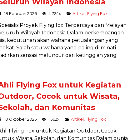
Seluruh Wilayah Indonesia
18 Februari 2026
4.724x
Artikel
,
Flying Fox
Spesialis Proyek Flying fox Terpercaya dan Melayani
Seluruh Wilayah Indonesia Dalam perkembangan
esia, kebutuhan akan wahana petualangan yang
ingkat. Salah satu wahana yang paling di minati
dirkan sensasi meluncur dari ketinggian yang
Ahli Flying Fox untuk Kegiatan
Outdoor, Cocok untuk Wisata,
TAN WAHANA
INSTALASI AYUNAN
Sekolah, dan Komunitas
TBOUND
EKSTREM
stalasi
Instalasi
10 Oktober 2025
1.562x
Artikel
,
Flying Fox
Hubungi Kami
Harga Hubungi Kami
Ahli Flying Fox untuk Kegiatan Outdoor, Cocok
untuk Wisata, Sekolah, dan Komunitas Dalam dunia