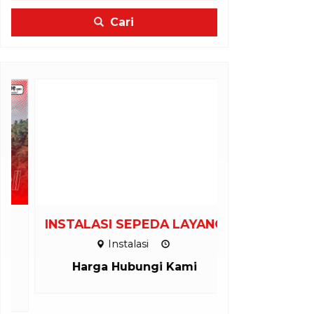
Cari
INSTALASI SEPEDA LAYANG
INSTALASI
Instalasi
Inst
Harga Hubungi Kami
Harga H