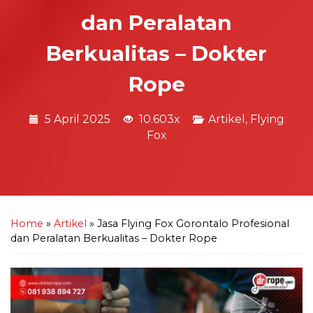
dan Peralatan
Berkualitas – Dokter
Rope
5 April 2025
10.603x
Artikel
,
Flying
Fox
Home
»
Artikel
»
Jasa Flying Fox Gorontalo Profesional
dan Peralatan Berkualitas – Dokter Rope