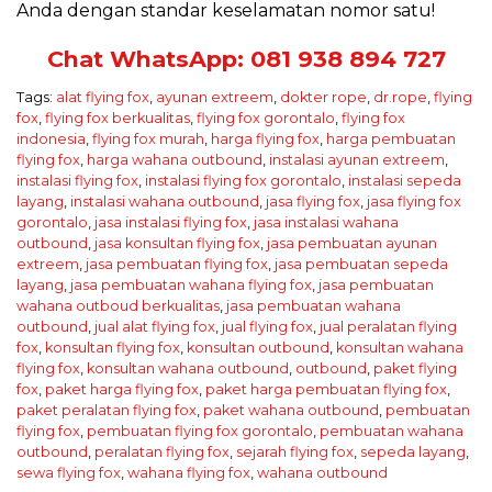
Anda dengan standar keselamatan nomor satu!
Chat WhatsApp: 081 938 894 727
Tags:
alat flying fox
,
ayunan extreem
,
dokter rope
,
dr.rope
,
flying
fox
,
flying fox berkualitas
,
flying fox gorontalo
,
flying fox
indonesia
,
flying fox murah
,
harga flying fox
,
harga pembuatan
flying fox
,
harga wahana outbound
,
instalasi ayunan extreem
,
instalasi flying fox
,
instalasi flying fox gorontalo
,
instalasi sepeda
layang
,
instalasi wahana outbound
,
jasa flying fox
,
jasa flying fox
gorontalo
,
jasa instalasi flying fox
,
jasa instalasi wahana
outbound
,
jasa konsultan flying fox
,
jasa pembuatan ayunan
extreem
,
jasa pembuatan flying fox
,
jasa pembuatan sepeda
layang
,
jasa pembuatan wahana flying fox
,
jasa pembuatan
wahana outboud berkualitas
,
jasa pembuatan wahana
outbound
,
jual alat flying fox
,
jual flying fox
,
jual peralatan flying
fox
,
konsultan flying fox
,
konsultan outbound
,
konsultan wahana
flying fox
,
konsultan wahana outbound
,
outbound
,
paket flying
fox
,
paket harga flying fox
,
paket harga pembuatan flying fox
,
paket peralatan flying fox
,
paket wahana outbound
,
pembuatan
flying fox
,
pembuatan flying fox gorontalo
,
pembuatan wahana
outbound
,
peralatan flying fox
,
sejarah flying fox
,
sepeda layang
,
sewa flying fox
,
wahana flying fox
,
wahana outbound