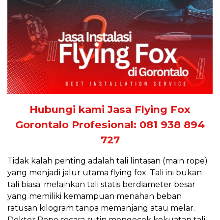
Hubungi kami Jasa Flying Fox
Gorontalo Profesional: 081 938 894
727
Tidak kalah penting adalah tali lintasan (main rope)
yang menjadi jalur utama flying fox. Tali ini bukan
tali biasa; melainkan tali statis berdiameter besar
yang memiliki kemampuan menahan beban
ratusan kilogram tanpa memanjang atau melar.
Dokter Rope secara rutin mengecek kekuatan tali,