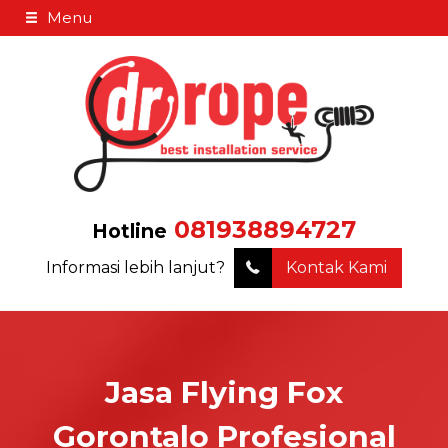
Menu
081938894727
Hotline
Informasi lebih lanjut?
Kontak Kami
Jasa Flying Fox
Gorontalo Profesional