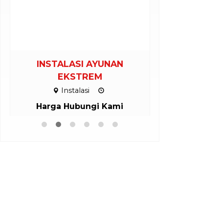
INSTALASI AYUNAN
INSTALASI 
EKSTREM
Inst
Instalasi
Harga H
Harga Hubungi Kami