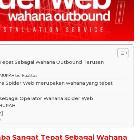
Jual Alat flying Fox
Peralatan
Harga Hubungi Kami
t Tepat Sebagai Wahana Outbound Terusan
 MURAH berkualitas
a Spider Web merupakan wahana yang tepat
 sebagai Operator Wahana Spider Web
x MURAH
r]
e
laba Sangat Tepat Sebagai Wahana