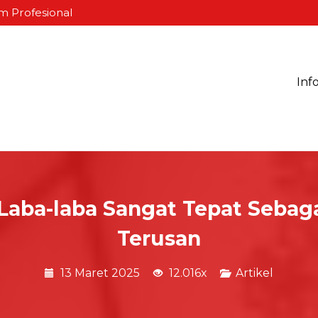
m Profesional
Inf
 Laba-laba Sangat Tepat Seb
Terusan
13 Maret 2025
12.016x
Artikel