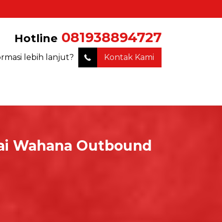
081938894727
Hotline
ormasi lebih lanjut?
Kontak Kami
agai Wahana Outbound