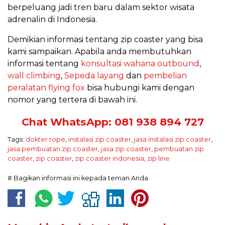
berpeluang jadi tren baru dalam sektor wisata
adrenalin di Indonesia.
Demikian informasi tentang zip coaster yang bisa
kami sampaikan. Apabila anda membutuhkan
informasi tentang
konsultasi wahana outbound
,
wall climbing
,
Sepeda layang
dan
pembelian
peralatan flying fox
bisa hubungi kami dengan
nomor yang tertera di bawah ini.
Chat WhatsApp: 081 938 894 727
Tags:
dokter rope
,
instalasi zip coaster
,
jasa instalasi zip coaster
,
jasa pembuatan zip coaster
,
jasa zip coaster
,
pembuatan zip
coaster
,
zip coaster
,
zip coaster indonesia
,
zip line
# Bagikan informasi ini kepada teman Anda