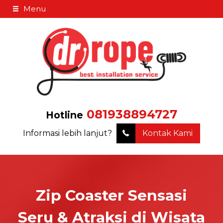
Menu
081938894727
Hotline
Informasi lebih lanjut?
Kontak Kami
Zip Coaster Sensasi
Seru & Atraksi di Wisata