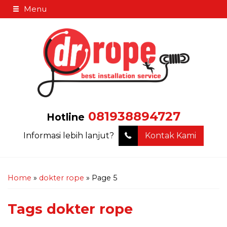
Menu
081938894727
Hotline
Informasi lebih lanjut?
Kontak Kami
Home
»
dokter rope
»
Page 5
Tags
dokter rope