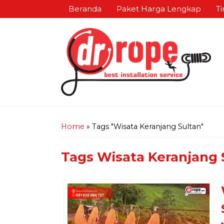
Beranda
Paket Harga Lengkap
Ti
Home
»
Tags "Wisata Keranjang Sultan"
Tags
Wisata Keranjang 