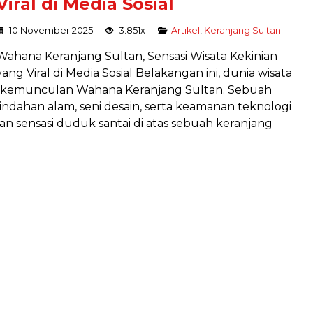
Viral di Media Sosial
10 November 2025
3.851x
Artikel
,
Keranjang Sultan
Wahana Keranjang Sultan, Sensasi Wisata Kekinian
yang Viral di Media Sosial Belakangan ini, dunia wisata
n kemunculan Wahana Keranjang Sultan. Sebuah
ndahan alam, seni desain, serta keamanan teknologi
n sensasi duduk santai di atas sebuah keranjang
PAKET LENGKAP HIGH ROPE
Program
Harga Hubungi Kami