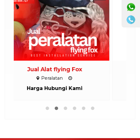
INSTALASI SEPEDA LAYANG
P
Instalasi
Harga Hubungi Kami