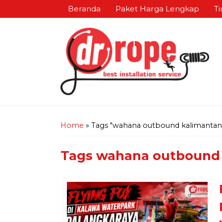
Beranda
Paket Harga Lengkap
Ti
Home
»
Tags "wahana outbound kalimantan
Tags
wahana outbound 