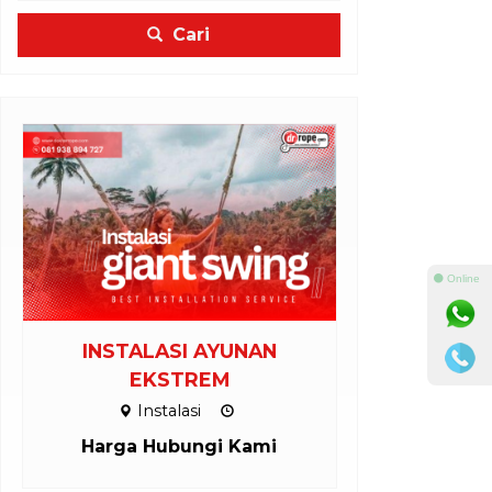
Cari
⚫ Online
INSTALASI AYUNAN
INSTALASI
EKSTREM
Inst
Instalasi
Harga H
Harga Hubungi Kami