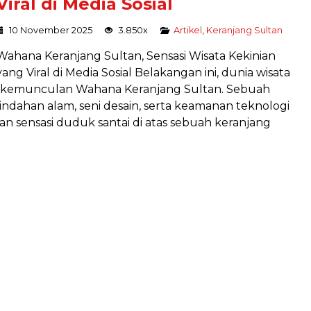
Viral di Media Sosial
10 November 2025
3.850x
Artikel
,
Keranjang Sultan
Wahana Keranjang Sultan, Sensasi Wisata Kekinian
yang Viral di Media Sosial Belakangan ini, dunia wisata
n kemunculan Wahana Keranjang Sultan. Sebuah
ndahan alam, seni desain, serta keamanan teknologi
n sensasi duduk santai di atas sebuah keranjang
PAKET LENGKAP HIGH ROPE
Program
Harga Hubungi Kami