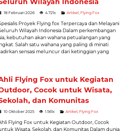
Seluruh Wilayah Indonesia
18 Februari 2026
4.721x
Artikel
,
Flying Fox
Spesialis Proyek Flying fox Terpercaya dan Melayani
Seluruh Wilayah Indonesia Dalam perkembangan
esia, kebutuhan akan wahana petualangan yang
ingkat. Salah satu wahana yang paling di minati
dirkan sensasi meluncur dari ketinggian yang
Ahli Flying Fox untuk Kegiatan
Outdoor, Cocok untuk Wisata,
INSTALASI SEPEDA LAYANG
Sekolah, dan Komunitas
Instalasi
Harga Hubungi Kami
10 Oktober 2025
1.561x
Artikel
,
Flying Fox
Ahli Flying Fox untuk Kegiatan Outdoor, Cocok
untuk Wisata, Sekolah, dan Komunitas Dalam dunia