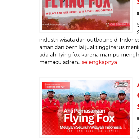
industri wisata dan outbound di Indon
aman dan bernilai jual tinggi terus men
adalah flying fox karena mampu mengha
memacu adren...
selengkapnya