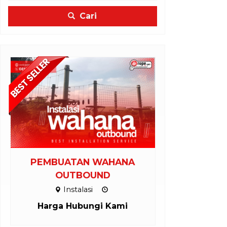
Cari
PEMBUATAN WAHANA
INSTALA
OUTBOUND
EK
Instalasi
Inst
Harga Hubungi Kami
Harga H