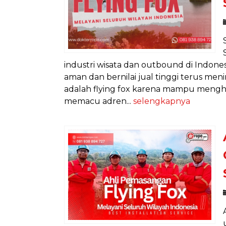
industri wisata dan outbound di Indon
aman dan bernilai jual tinggi terus men
adalah flying fox karena mampu mengha
memacu adren...
selengkapnya