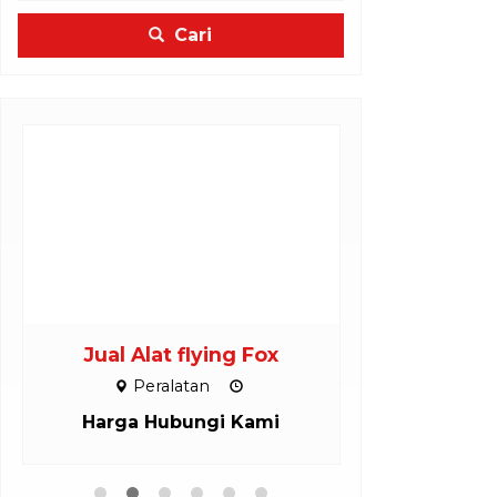
Cari
Jual Alat flying Fox
PEMBUAT
OUT
Peralatan
Inst
Harga Hubungi Kami
Harga H