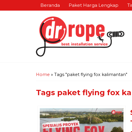
Beranda
Paket Harga Lengkap
Ti
Home
»
Tags "paket flying fox kalimantan"
Tags
paket flying fox k