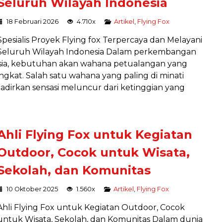
Seluruh Wilayah Indonesia
18 Februari 2026
4.710x
Artikel
,
Flying Fox
Spesialis Proyek Flying fox Terpercaya dan Melayani
Seluruh Wilayah Indonesia Dalam perkembangan
esia, kebutuhan akan wahana petualangan yang
ingkat. Salah satu wahana yang paling di minati
dirkan sensasi meluncur dari ketinggian yang
Ahli Flying Fox untuk Kegiatan
Outdoor, Cocok untuk Wisata,
INSTALASI SEPEDA LAYANG
Sekolah, dan Komunitas
Instalasi
Harga Hubungi Kami
10 Oktober 2025
1.560x
Artikel
,
Flying Fox
Ahli Flying Fox untuk Kegiatan Outdoor, Cocok
untuk Wisata, Sekolah, dan Komunitas Dalam dunia