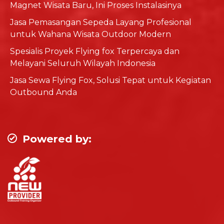
Magnet Wisata Baru, Ini Proses Instalasinya
Jasa Pemasangan Sepeda Layang Profesional
untuk Wahana Wisata Outdoor Modern
Spesialis Proyek Flying fox Terpercaya dan
Melayani Seluruh Wilayah Indonesia
Jasa Sewa Flying Fox, Solusi Tepat untuk Kegiatan
Outbound Anda
Powered by: