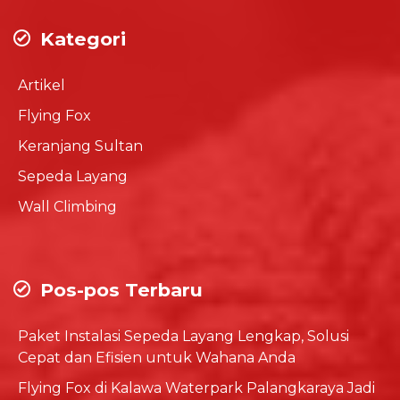
Kategori
Artikel
Flying Fox
Keranjang Sultan
Sepeda Layang
Wall Climbing
Pos-pos Terbaru
Paket Instalasi Sepeda Layang Lengkap, Solusi
Cepat dan Efisien untuk Wahana Anda
Flying Fox di Kalawa Waterpark Palangkaraya Jadi