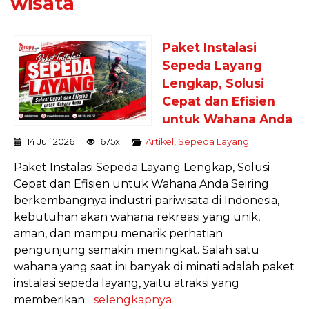
wisata
Paket Instalasi
Sepeda Layang
Lengkap, Solusi
Cepat dan Efisien
untuk Wahana Anda
14 Juli 2026
675x
Artikel
,
Sepeda Layang
Paket Instalasi Sepeda Layang Lengkap, Solusi
Cepat dan Efisien untuk Wahana Anda Seiring
berkembangnya industri pariwisata di Indonesia,
kebutuhan akan wahana rekreasi yang unik,
aman, dan mampu menarik perhatian
pengunjung semakin meningkat. Salah satu
wahana yang saat ini banyak di minati adalah paket
instalasi sepeda layang, yaitu atraksi yang
memberikan...
selengkapnya