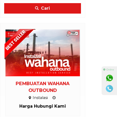
Cari
⚫ Online
PEMBUATAN WAHANA
PAKET LENG
OUTBOUND
Pro
Instalasi
Harga H
Harga Hubungi Kami