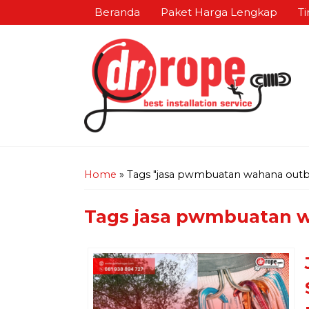
Beranda
Paket Harga Lengkap
Ti
Home
»
Tags "jasa pwmbuatan wahana outb
Tags
jasa pwmbuatan w