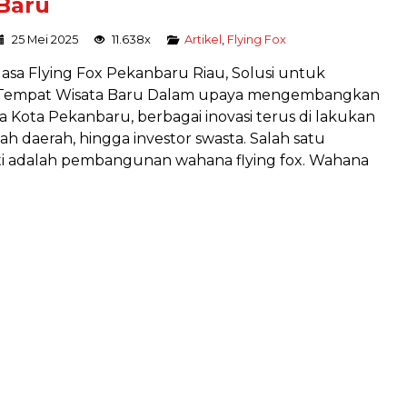
Baru
25 Mei 2025
11.638x
Artikel
,
Flying Fox
Jasa Flying Fox Pekanbaru Riau, Solusi untuk
Tempat Wisata Baru Dalam upaya mengembangkan
ya Kota Pekanbaru, berbagai inovasi terus di lakukan
h daerah, hingga investor swasta. Salah satu
nati adalah pembangunan wahana flying fox. Wahana
PEMBUATAN WAHANA
OUTBOUND
Instalasi
Harga Hubungi Kami