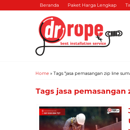
Beranda
Paket Harga Lengkap
Ti
Home
»
Tags "jasa pemasangan zip line sum
Tags
jasa pemasangan z