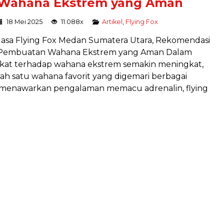
Wahana Ekstrem yang Aman
18 Mei 2025
11.088x
Artikel
,
Flying Fox
Jasa Flying Fox Medan Sumatera Utara, Rekomendasi
Pembuatan Wahana Ekstrem yang Aman Dalam
akat terhadap wahana ekstrem semakin meningkat,
lah satu wahana favorit yang digemari berbagai
ya menawarkan pengalaman memacu adrenalin, flying
Jual Alat flying Fox
Peralatan
Harga Hubungi Kami