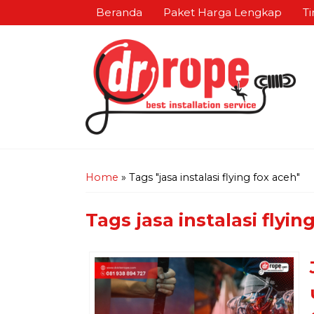
Beranda
Paket Harga Lengkap
Ti
Home
»
Tags "jasa instalasi flying fox aceh"
Tags
jasa instalasi flyin