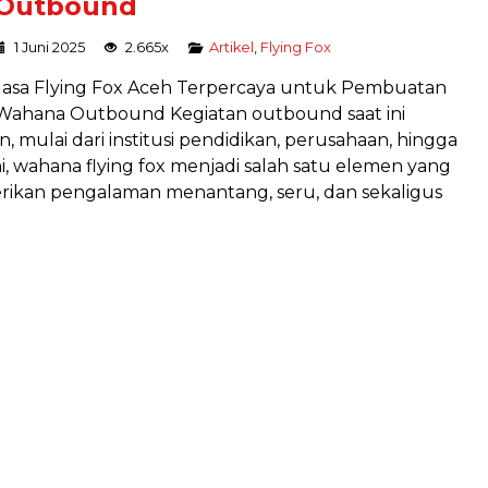
Outbound
1 Juni 2025
2.665x
Artikel
,
Flying Fox
Jasa Flying Fox Aceh Terpercaya untuk Pembuatan
Wahana Outbound Kegiatan outbound saat ini
, mulai dari institusi pendidikan, perusahaan, hingga
i, wahana flying fox menjadi salah satu elemen yang
ikan pengalaman menantang, seru, dan sekaligus
PAKET LENGKAP HIGH ROPE
Program
Harga Hubungi Kami