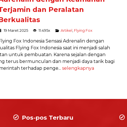
Terjamin dan Peralatan
Berkualitas
19 Maret 2025
11.495x
Artikel
,
Flying Fox
Flying Fox Indonesia Sensasi Adrenalin dengan
itas Flying Fox Indonesia saat ini menjadi salah
tan untuk pembuatan. Karena sejalan dengan
ng terus bermunculan dan menjadi daya tarik bagi
emerintah terhadap penge...
selengkapnya
Pos-pos Terbaru