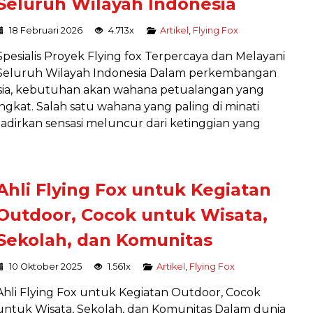
Seluruh Wilayah Indonesia
18 Februari 2026
4.713x
Artikel
,
Flying Fox
Spesialis Proyek Flying fox Terpercaya dan Melayani
Seluruh Wilayah Indonesia Dalam perkembangan
esia, kebutuhan akan wahana petualangan yang
ingkat. Salah satu wahana yang paling di minati
dirkan sensasi meluncur dari ketinggian yang
Ahli Flying Fox untuk Kegiatan
Outdoor, Cocok untuk Wisata,
INSTALASI AYUNAN
Sekolah, dan Komunitas
EKSTREM
Instalasi
10 Oktober 2025
1.561x
Artikel
,
Flying Fox
Harga Hubungi Kami
Ahli Flying Fox untuk Kegiatan Outdoor, Cocok
untuk Wisata, Sekolah, dan Komunitas Dalam dunia