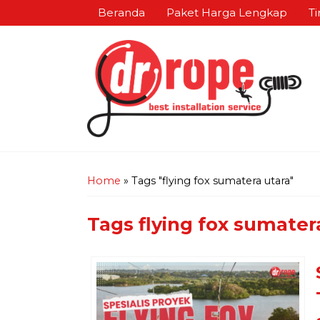
Beranda
Paket Harga Lengkap
Ti
Home
»
Tags "flying fox sumatera utara"
Tags
flying fox sumater