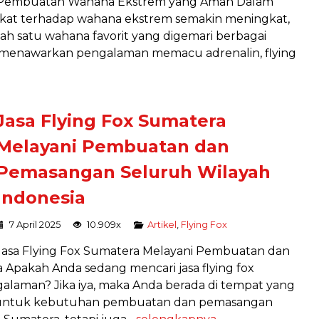
Pembuatan Wahana Ekstrem yang Aman Dalam
akat terhadap wahana ekstrem semakin meningkat,
lah satu wahana favorit yang digemari berbagai
ya menawarkan pengalaman memacu adrenalin, flying
Jasa Flying Fox Sumatera
Melayani Pembuatan dan
Pemasangan Seluruh Wilayah
Indonesia
7 April 2025
10.909x
Artikel
,
Flying Fox
Jasa Flying Fox Sumatera Melayani Pembuatan dan
Apakah Anda sedang mencari jasa flying fox
alaman? Jika iya, maka Anda berada di tempat yang
baik untuk kebutuhan pembuatan dan pemasangan