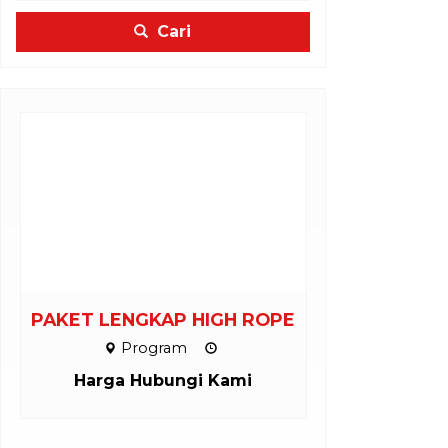
Cari
PAKET LENGKAP HIGH ROPE
INSTALASI
Program
Inst
Harga Hubungi Kami
Harga H