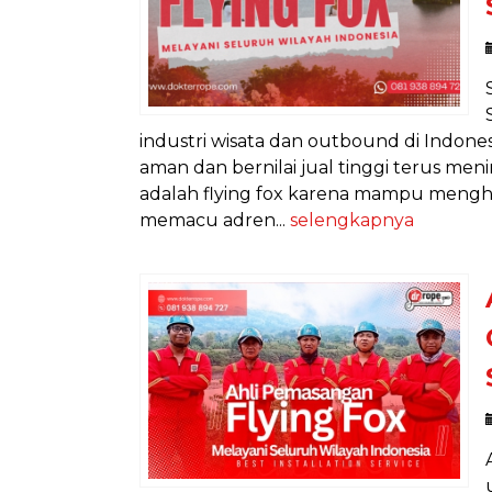
industri wisata dan outbound di Indon
aman dan bernilai jual tinggi terus men
adalah flying fox karena mampu mengha
memacu adren...
selengkapnya