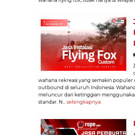
wahana flying fox, tidak hanya di wilayah
wahana rekreasi yang semakin populer d
outbound di seluruh Indonesia. Wahana
meluncur dari ketinggian menggunakan 
standar. N...
selengkapnya