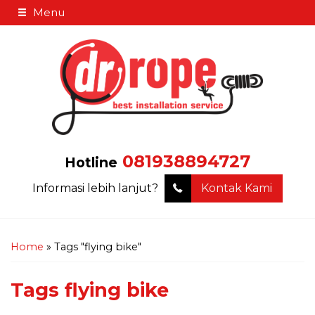
Menu
081938894727
Hotline
Informasi lebih lanjut?
Kontak Kami
Home
»
Tags "flying bike"
Tags
flying bike