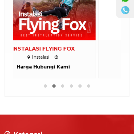
Jual Alat flying Fox
P
Peralatan
Harga Hubungi Kami